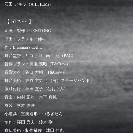
石田 アキラ（A.I.FILMs）
【 STAFF 】
企画・製作：GEKITONG
演出：フランキー仲村
作：Brahman's CAFE
舞台監督：サコ照明：南 亜紀（PAC）
音響プラン：廣瀬 義昭（T&Crew）
音響オペ：谷口 大輔（T&Crew）
舞台美術：綿谷 文男（ （有）ステージハンド）
振り付け：神田 直子（なおぐみ）
音楽：内村 正年・木下 真純
衣装：杉本 弥咲
小道具・宣美造形：つるぎだん
制作：窪田 秀夫・鈴木 剛
宣伝美術・制作補佐：津田 佳也