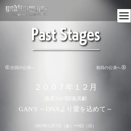
次回の公演へ
前回の公演へ
２００７年１２月
激富2007闘魂演劇
GAN'S ～DNAより愛を込めて～
2007年12月7日（金）〜9日（日）