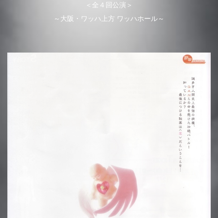
＜全４回公演＞
～大阪・ワッハ上方 ワッハホール～