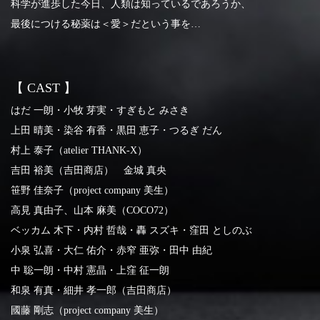
科学が進歩した今日、人類は知っているであろうか、
最後につける秘薬は＜愛＞だという事を…
【 CAST 】
はだ 一朗・小牧 芽実・すぎもと みさき
上田 晴美・染谷 有香・黒田 恵子・つるぎ だん
村上 泰子（atelier THANK-X）
吉田 裕美（吉田商店）
金城 真央
笹野 佳奈子（project company 美生）
高見 真由子、山本 麻美（COCO72）
ベッカム 木下・内村 哲哉・轟 スズキ・窪田 としのぶ
小泉 弘喜・大仁 佑介・赤窄 亜弥・田中 由紀
中 聡一朗・中村 憲晶・上窪 征一朗
和泉 有真・細井 孝一郎（吉田商店）
國藤 剛志（project company 美生）