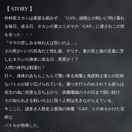
【 STORY 】
外科医タカシは家庭を顧みず、「GAN」細胞との戦いに明け暮れ
る毎日。或る日、タカシの妻ユミがその「GAN」に侵されこの世
を去った・・・
『ママの苦しみを味わえば良いのよ…』
その死がパパの所為だと恨む娘、サリナ。妻の死と娘の言葉に苦
しむタカシの身体に或る日…異変が！？
人間の体内は戦場だ！
日々、身体のあちらこちらで襲い来る病魔と免疫戦士達との壮絶
なバトルが繰り広げられている。傷つき打ちのめされても彼らは
宿主の為に何度も立ち上がり、病魔殲滅のその日まで闘い続け、
その知られざる戦いの上に我々人間は生きながらえている。
今ここに、謎多き人類史上最強の病魔「GAN」との命をかけた壮
絶な
バトルが勃発した。