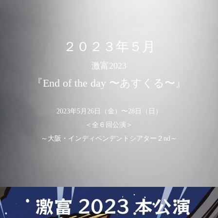
２０２３年５月
激富2023
『End of the day 〜あすくる〜』
2023年5月26日（金）〜28日（日）
＜全６回公演＞
～大阪・インディペンデントシアター２nd～