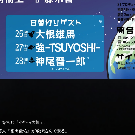
』を営む『小野信太郎』、
芸人『相田優佑』が飛び込んで来る。