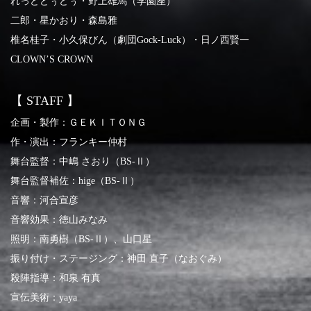
れっどどぅどぅ・
野上雄馬（学園座）
二郎・星かおり・森島雅
椎名桂子・小久保びん（劇団Gock-Luck）・日ノ西賢一
CLOWN’S CROWN
【 STAFF 】
企画・製作：ＧＥＫＩＴＯＮＧ
作・演出：フランキー仲村
舞台監督：中嶋 さおり（BS-Ⅱ）
舞台監督補佐：hige（BS-Ⅱ）
音響：河合宣彦
音響効果：徳山みなみ
照明：南勇樹（BS-Ⅱ）、山口星
振り付け・ステージング：神田 直子（なおぐみ）
殺陣指導：和泉 有真
宣伝美術：yaya