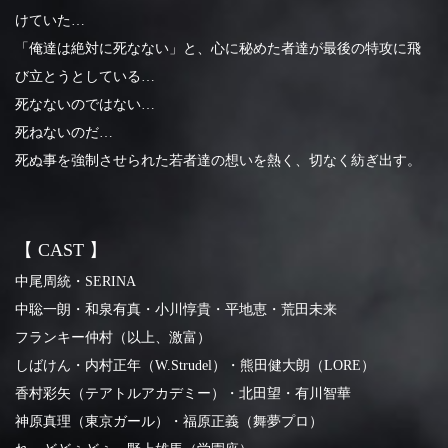
けていた…
「俺達は絶対に死なない」と、心に秘めた者達が最後の特攻に飛
び立とうとしている…
死なないのではない…
死ねないのだ…
死ぬ事を強制させられた若者達の想いを熱く、切なく紡ぎ出す。
【 CAST 】
中尾周統・SERINA
中聡一朗・和泉有真・小川惇貴・平地恵・荒田未来
フランキー仲村（以上、激富）
しばけん・内村正年（W.Strudel）・熊田健大朗（LORE）
香村彩矢（テアトルアカデミー）・北田望・有川智華
神原真理（東京ガール）・福原正義（舞夢プロ）