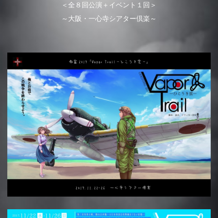
＜全８回公演＋イベント１回＞
～大阪・一心寺シアター倶楽～