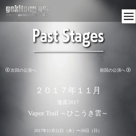
次回の公演へ
前回の公演へ
２０１７年１１月
激富2017
Vapor Trail ～ひこうき雲～
2017年11月22日（水）〜26日（日）