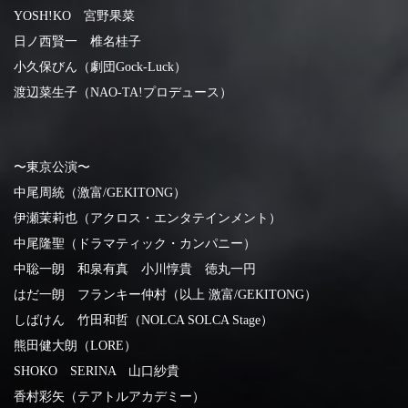
YOSH!KO 宮野果菜
日ノ西賢一 椎名桂子
小久保びん（劇団Gock-Luck）
渡辺菜生子（NAO-TA!プロデュース）
〜東京公演〜
中尾周統（激富/GEKITONG）
伊瀬茉莉也（アクロス・エンタテインメント）
中尾隆聖（ドラマティック・カンパニー）
中聡一朗 和泉有真 小川惇貴 徳丸一円
はだ一朗 フランキー仲村
（以上 激富/GEKITONG）
しばけん 竹田和哲（NOLCA SOLCA Stage）
熊田健大朗（LORE）
SHOKO SERINA 山口紗貴
香村彩矢（テアトルアカデミー）