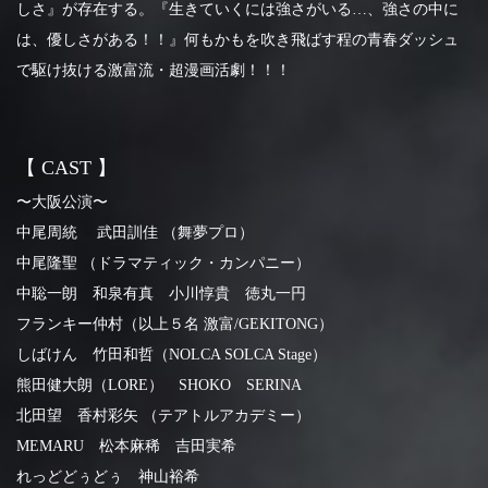
しさ』が存在する。『生きていくには強さがいる…、強さの中に
は、優しさがある！！』何もかもを吹き飛ばす程の青春ダッシュ
で駆け抜ける激富流・超漫画活劇！！！
【 CAST 】
〜大阪公演〜
中尾周統 武田訓佳 （舞夢プロ）
中尾隆聖 （ドラマティック・カンパニー）
中聡一朗 和泉有真 小川惇貴 徳丸一円
フランキー仲村
（以上５名 激富/GEKITONG）
しばけん 竹田和哲（NOLCA SOLCA Stage）
熊田健大朗（LORE）
SHOKO SERINA
北田望
香村彩矢 （テアトルアカデミー）
MEMARU 松本麻稀
吉田実希
れっどどぅどぅ 神山裕希