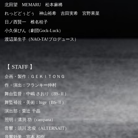
北田望 MEMARU 松本麻稀
れっどどぅどぅ 神山裕希 吉田実希 宮野果菜
日ノ西賢一 椎名桂子
小久保びん（劇団Gock-Luck）
渡辺菜生子（NAO-TA!プロデュース）
【 STAFF 】
企画・製作：ＧＥＫＩＴＯＮＧ
作・演出：フランキー仲村
舞台監督：中嶋 さおり（BS-Ⅱ）
舞監補佐・美術：hige（BS-Ⅱ）
演出部：栗辻 千晶
照明：溝渕 功（campana）
音響：須川 忠俊（ALTERNAIT）
音響効果：宮本 和樹