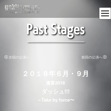
次回の公演へ
前回の公演へ
２０１８年６月・９月
激富2018
ダッシュ!!!
～Take by force〜