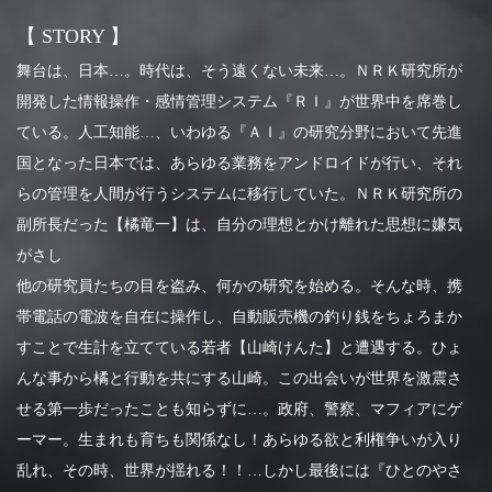
【 STORY 】
舞台は、日本…。時代は、そう遠くない未来…。ＮＲＫ研究所が
開発した情報操作・感情管理システム『ＲＩ』が世界中を席巻し
ている。人工知能…、いわゆる『ＡＩ』の研究分野において先進
国となった日本では、あらゆる業務をアンドロイドが行い、それ
らの管理を人間が行うシステムに移行していた。ＮＲＫ研究所の
副所長だった【橘竜一】は、自分の理想とかけ離れた思想に嫌気
がさし
他の研究員たちの目を盗み、何かの研究を始める。そんな時、携
帯電話の電波を自在に操作し、自動販売機の釣り銭をちょろまか
すことで生計を立てている若者【山崎けんた】と遭遇する。ひょ
んな事から橘と行動を共にする山崎。この出会いが世界を激震さ
せる第一歩だったことも知らずに…。政府、警察、マフィアにゲ
ーマー。生まれも育ちも関係なし！あらゆる欲と利権争いが入り
乱れ、その時、世界が揺れる！！…しかし最後には『ひとのやさ